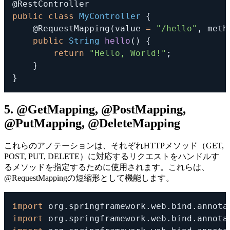
@RestController
public
class
MyController
{
@RequestMapping
(
value 
=
"/hello"
,
 meth
public
String
hello
(
)
{
return
"Hello, World!"
;
}
}
5. @GetMapping, @PostMapping,
@PutMapping, @DeleteMapping
これらのアノテーションは、それぞれHTTPメソッド（GET,
POST, PUT, DELETE）に対応するリクエストをハンドルす
るメソッドを指定するために使用されます。これらは、
@RequestMapping
の短縮形として機能します。
import
org
.
springframework
.
web
.
bind
.
annota
import
org
.
springframework
.
web
.
bind
.
annota