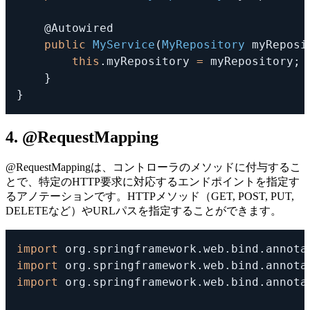
@Autowired
public
MyService
(
MyRepository
 myReposi
this
.
myRepository 
=
 myRepository
;
}
}
4. @RequestMapping
@RequestMapping
は、コントローラのメソッドに付与するこ
とで、特定のHTTP要求に対応するエンドポイントを指定す
るアノテーションです。HTTPメソッド（GET, POST, PUT,
DELETEなど）やURLパスを指定することができます。
import
org
.
springframework
.
web
.
bind
.
annota
import
org
.
springframework
.
web
.
bind
.
annota
import
org
.
springframework
.
web
.
bind
.
annota