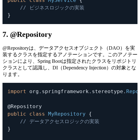
public
class
MyService
{
// ビジネスロジックの実装
}
7. @Repository
@Repository
は、データアクセスオブジェクト（DAO）を実
装するクラスを指定するアノテーションです。このアノテー
ションにより、Spring Bootは指定されたクラスをリポジトリ
クラスとして認識し、DI（Dependency Injection）の対象とな
ります。
import
org
.
springframework
.
stereotype
.
Repo
@Repository
public
class
MyRepository
{
// データアクセスロジックの実装
}