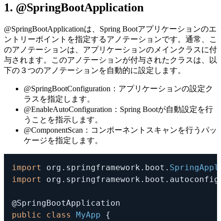
1. @SpringBootApplication
@SpringBootApplication
は、Spring Bootアプリケーションのエ
ントリーポイントを指定するアノテーションです。通常、こ
のアノテーションは、アプリケーションのメインクラスに付
与されます。このアノテーションが付与されたクラスは、以
下の３つのアノテーションを自動的に設定します。
@SpringBootConfiguration
：アプリケーションの設定ク
ラスを指定します。
@EnableAutoConfiguration
：Spring Bootが自動設定を行
うことを指示します。
@ComponentScan
：コンポーネントスキャンを行うパッ
ケージを指定します。
import
org
.
springframework
.
boot
.
SpringAppl
import
org
.
springframework
.
boot
.
autoconfig
@SpringBootApplication
public
class
MyApp
{