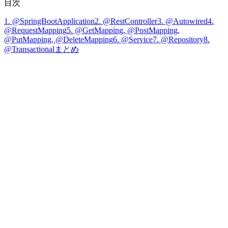
目次
1. @SpringBootApplication
2. @RestController
3. @Autowired
4.
@RequestMapping
5. @GetMapping, @PostMapping,
@PutMapping, @DeleteMapping
6. @Service
7. @Repository
8.
@Transactional
まとめ