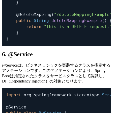
}
@DeleteMapping
(
"/deleteMappingExample"
public
String
deleteMappingExample
(
)
{
return
"This is a DELETE request."
}
}
6. @Service
@Service
は、ビジネスロジックを実装するクラスを指定する
アノテーションです。このアノテーションにより、Spring
Bootは指定されたクラスをサービスクラスとして認識し、
DI（Dependency Injection）の対象となります。
import
org
.
springframework
.
stereotype
.
Serv
@Service