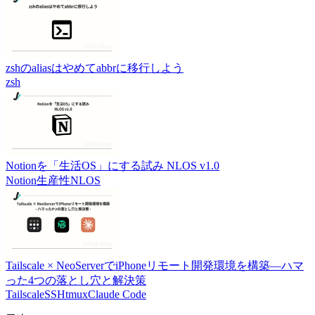
zshのaliasはやめてabbrに移行しよう
zsh
Notionを「生活OS」にする試み NLOS v1.0
Notion
生産性
NLOS
Tailscale × NeoServerでiPhoneリモート開発環境を構築―ハマ
った4つの落とし穴と解決策
Tailscale
SSH
tmux
Claude Code