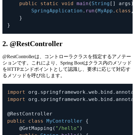
public
static
void
main
(
String
[
]
 args
)
SpringApplication
.
run
(
MyApp
.
class
,
}
}
2. @RestController
@RestController
は、コントローラクラスを指定するアノテー
ションです。これにより、Spring Bootはクラス内のメソッド
をHTTPエンドポイントとして認識し、要求に応じて対応す
るメソッドを呼び出します。
import
org
.
springframework
.
web
.
bind
.
annota
import
org
.
springframework
.
web
.
bind
.
annota
@RestController
public
class
MyController
{
@GetMapping
(
"/hello"
)