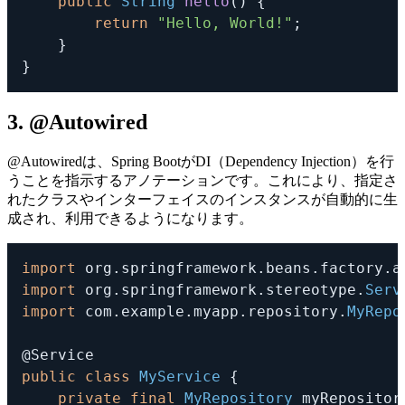
public
String
hello
(
)
{
return
"Hello, World!"
;
}
}
3. @Autowired
@Autowired
は、Spring BootがDI（Dependency Injection）を行
うことを指示するアノテーションです。これにより、指定さ
れたクラスやインターフェイスのインスタンスが自動的に生
成され、利用できるようになります。
import
org
.
springframework
.
beans
.
factory
.
a
import
org
.
springframework
.
stereotype
.
Serv
import
com
.
example
.
myapp
.
repository
.
MyRepo
@Service
public
class
MyService
{
private
final
MyRepository
 myRepositor