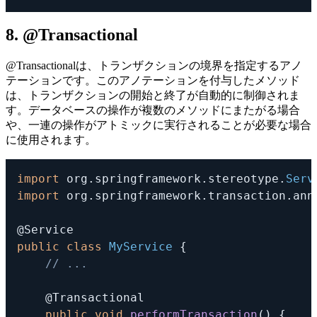
8. @Transactional
@Transactional
は、トランザクションの境界を指定するアノ
テーションです。このアノテーションを付与したメソッド
は、トランザクションの開始と終了が自動的に制御されま
す。データベースの操作が複数のメソッドにまたがる場合
や、一連の操作がアトミックに実行されることが必要な場合
に使用されます。
import
org
.
springframework
.
stereotype
.
Serv
import
org
.
springframework
.
transaction
.
ann
@Service
public
class
MyService
{
// ...
@Transactional
public
void
performTransaction
(
)
{