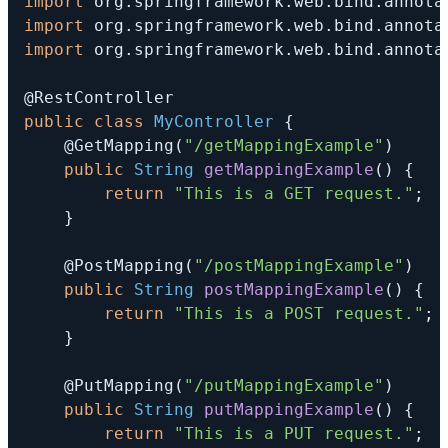
import
org
.
springframework
.
web
.
bind
.
annota
import
org
.
springframework
.
web
.
bind
.
annota
import
org
.
springframework
.
web
.
bind
.
annota
@RestController
public
class
MyController
{
@GetMapping
(
"/getMappingExample"
)
public
String
getMappingExample
(
)
{
return
"This is a GET request."
;
}
@PostMapping
(
"/postMappingExample"
)
public
String
postMappingExample
(
)
{
return
"This is a POST request."
;
}
@PutMapping
(
"/putMappingExample"
)
public
String
putMappingExample
(
)
{
return
"This is a PUT request."
;